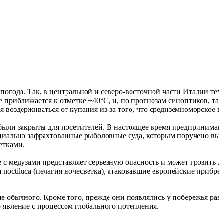
огода. Так, в центральной и северо-восточной части Италии те
 приближается к отметке +40°C, и, по прогнозам синоптиков, та
оздерживаться от купания из-за того, что средиземноморское по
ыли закрыты для посетителей. В настоящее время предпринима
пециально зафрахтованные рыболовные суда, которым поручено в
етками.
с медузами представляет серьезную опасность и может грозить
noctiluca (пелагия ночесветка), атаковавшие европейские прибр
 обычного. Кроме того, прежде они появлялись у побережья раз в
 явление с процессом глобального потепления.