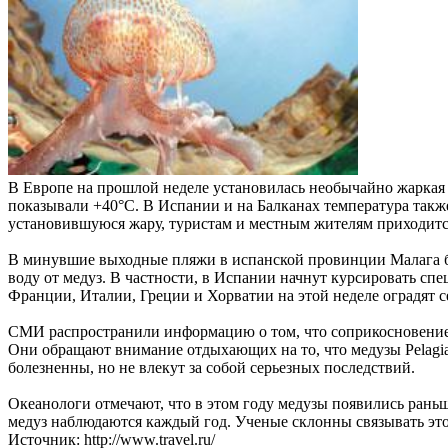
В Европе на прошлой неделе установилась необычайно жаркая п
показывали +40°C. В Испании и на Балканах температура также
установившуюся жару, туристам и местным жителям приходится в
В минувшие выходные пляжи в испанской провинции Малага б
воду от медуз. В частности, в Испании начнут курсировать с
Франции, Италии, Греции и Хорватии на этой неделе оградят с
СМИ распространили информацию о том, что соприкосновение 
Они обращают внимание отдыхающих на то, что медузы Pelagia 
болезненны, но не влекут за собой серьезных последствий.
Океанологи отмечают, что в этом году медузы появились раньше
медуз наблюдаются каждый год. Ученые склонны связывать это
Источник: http://www.travel.ru/