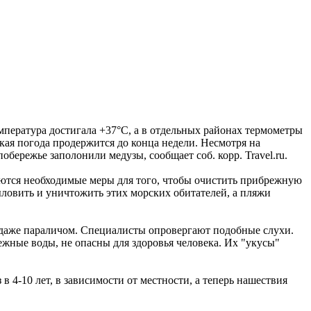
мпература достигала +37°C, а в отдельных районах термометры
кая погода продержится до конца недели. Несмотря на
бережье заполонили медузы, сообщает соб. корр. Travel.ru.
ются необходимые меры для того, чтобы очистить прибрежную
ыловить и уничтожить этих морских обитателей, а пляжи
 даже параличом. Специалисты опровергают подобные слухи.
ежные воды, не опасны для здоровья человека. Их "укусы"
 4-10 лет, в зависимости от местности, а теперь нашествия