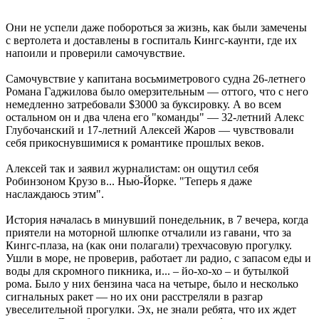
Они не успели даже побороться за жизнь, как были замечены
с вертолета и доставлены в госпиталь Кингс-каунти, где их
напоили и проверили самочувствие.
Самочувствие у капитана восьмиметрового судна 26-летнего
Романа Гаджилова было омерзительным — оттого, что с него
немедленно затребовали $3000 за буксировку. А во всем
остальном он и два члена его "команды" — 32-летний Алекс
Глубочанский и 17-летний Алексей Жаров — чувствовали
себя прикоснувшимися к романтике прошлых веков.
Алексей так и заявил журналистам: он ощутил себя
Робинзоном Крузо в... Нью-Йорке. "Теперь я даже
наслаждаюсь этим".
История началась в минувший понедельник, в 7 вечера, когда
приятели на моторной шлюпке отчалили из гавани, что за
Кингс-плаза, на (как они полагали) трехчасовую прогулку.
Ушли в море, не проверив, работает ли радио, с запасом еды и
воды для скромного пикника, и... – йо-хо-хо – и бутылкой
рома. Было у них бензина часа на четыре, было и несколько
сигнальных ракет — но их они расстреляли в разгар
увеселительной прогулки. Эх, не знали ребята, что их ждет