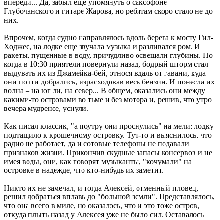
впереди... Да, забыл еще упомянуть о саксофоне
Глубочанского и гитаре Жарова, но ребятам скоро стало не до
них.
Впрочем, когда судно направлялось вдоль берега к мосту Гил-
Ходжес, на лодке еще звучала музыка и разливался ром. И
ракеты, пущенные в воду, причудливо освещали глубины. Но
когда в 10:30 приятели повернули назад, бодрый шторм стал
выдувать их из Джамейка-бей, относя вдаль от гавани, куда
они почти добрались, израсходовав весь бензин. И понесла их
волна – на юг ли, на север... В общем, оказались они между
какими-то островами во тьме и без мотора и, решив, что утро
вечера мудренее, уснули.
Как писал классик, "а поутру они проснулись" на мели: лодку
подтащило к крошечному островку. Тут-то и выяснилось, что
радио не работает, да и сотовые телефоны не подавали
признаков жизни. Прикончив скудные запасы консервов и не
имея воды, они, как говорят музыканты, "кочумали" на
островке в надежде, что кто-нибудь их заметит.
Никто их не замечал, и тогда Алексей, отменный пловец,
решил добраться вплавь до "большой земли". Представлялось,
что она всего в миле, но оказалось, что и это тоже остров,
откуда плыть назад у Алексея уже не было сил. Оставалось