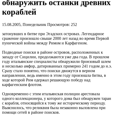
обнаружить останки древних
кораблей
15.08.2005, Понедельник
Просмотров: 252
затонувших в битве при Эгадских островах. Легендарное
сражение произошло свыше 2000 лет назад во время Первой
пунической войны между Римом и Карфагеном.
Подводные поиски в районе островов, расположенных к
западу от Сицилии, продолжаются уже два года. В прошлом
году итальянские специалисты обнаружили бронзовый шлем
и несколько амфор, датированных примерно 241 годом до н.э.
Сразу стало понятно, что поиски движутся в верном
направлении, ведь именно в этом году произошла битва, в
ходе которой Рим одержал решающую победу над
карфагенским флотом.
Одновременно с этим итальянская полиции арестовала
одного коллекционера, у которого дома был обнаружен таран
с корабля, относящийся к тому же историческому периоду.
Выяснилось, что реликвия была незаконно выловлена при
помощи сетей в районе поисков.