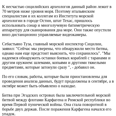
К несчастью сицилийских археологов данный район лежит в
70 метров ниже уровня моря. Поэтому итальянским
специалистам и их коллегам из Института морской
археологии в городе Остин, штат Техас, пришлось
использовать сонар и многолучевую батиметрическую
аппаратуру для сканирования дна море. Они также опустили
вниз дистанционно управляемые видеокамеры.
Себастьяно Туза, главный морской инспектор Сицилии,
заявил: "Сейчас мы уверены, что обнаружили место битвы,
однако нам еще предстоит выяснить, что сохранилось". "Мы
надеемся обнаружить останки боевых кораблей с таранами и
другим оружием: шлемами, копьями и другими тяжелыми
предметами, которые затонули сразу ", - добавил он.
По его словам, работы, которые были приостановлены для
проведения анализа данных, будут продолжены в сентябре, а в
октябре может быть объявлено о находке.
Битва при Эгадских островах была заключительной морской
битвой между флотами Карфагена и Римской республики во
время Первой пунической войны. Она стала поворотной в
борьбе двух держав. После поражения Карфагена начался его
упадок.