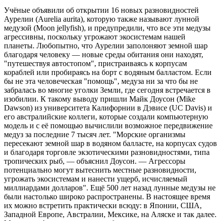
Учёные объявили об открытии 16 новых разновидностей
Аурелии (Aurelia aurita), которую также называют лунной
медузой (Moon jellyfish), и предупредили, что все эти медузы
агрессивны, поскольку угрожают экосистемам нашей
планеты. Любопытно, что Аурелии заполоняют земной шар
благодаря человеку — новые среды обитания они находят,
"путешествуя автостопом", пристраиваясь к корпусам
кораблей или пробираясь на борт с водяным балластом. Если
бы не эта человеческая "помощь", медуза ни за что бы не
забралась во многие уголки Земли, где сегодня встречается в
изобилии. К такому выводу пришли Майк Доусон (Mike
Dawson) из университета Калифорнии в Дэвисе (UC Davis) и
его австралийские коллеги, которые создали компьютерную
модель и с её помощью вычислили возможное передвижение
медуз за последние 7 тысяч лет. "Морские организмы
пересекают земной шар в водяном балласте, на корпусах судов
и благодаря торговле экзотическими разновидностями, типа
тропических рыб, — объяснил Доусон. — Агрессоры
потенциально могут вытеснить местные разновидности,
угрожать экосистемам и нанести ущерб, исчисляемый
миллиардами долларов". Ещё 500 лет назад лунные медузы не
были настолько широко распространены. В настоящее время
их можно встретить практически всюду: в Японии, США,
Западной Европе, Австралии, Мексике, на Аляске и так далее.