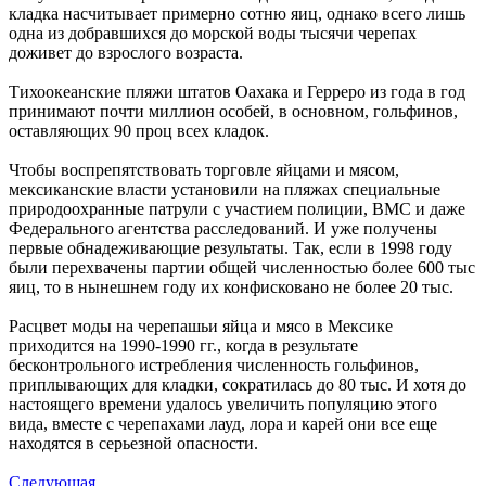
кладка насчитывает примерно сотню яиц, однако всего лишь
одна из добравшихся до морской воды тысячи черепах
доживет до взрослого возраста.
Тихоокеанские пляжи штатов Оахака и Герреро из года в год
принимают почти миллион особей, в основном, гольфинов,
оставляющих 90 проц всех кладок.
Чтобы воспрепятствовать торговле яйцами и мясом,
мексиканские власти установили на пляжах специальные
природоохранные патрули с участием полиции, ВМС и даже
Федерального агентства расследований. И уже получены
первые обнадеживающие результаты. Так, если в 1998 году
были перехвачены партии общей численностью более 600 тыс
яиц, то в нынешнем году их конфисковано не более 20 тыс.
Расцвет моды на черепашьи яйца и мясо в Мексике
приходится на 1990-1990 гг., когда в результате
бесконтрольного истребления численность гольфинов,
приплывающих для кладки, сократилась до 80 тыс. И хотя до
настоящего времени удалось увеличить популяцию этого
вида, вместе с черепахами лауд, лора и карей они все еще
находятся в серьезной опасности.
Следующая