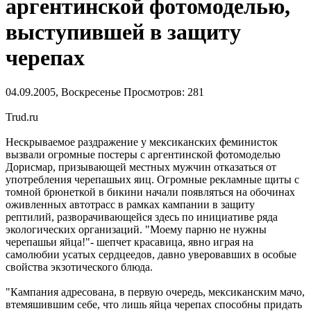
аргентинской фотомоделью,
выступившей в защиту
черепах
04.09.2005, Воскресенье
Просмотров: 281
Trud.ru
Нескрываемое раздражение у мексиканских феминисток
вызвали огромные постеры с аргентинской фотомоделью
Дорисмар, призывающей местных мужчин отказаться от
употребления черепашьих яиц. Огромные рекламные щиты с
томной брюнеткой в бикини начали появляться на обочинах
оживленных автотрасс в рамках кампании в защиту
рептилий, разворачивающейся здесь по инициативе ряда
экологических организаций. "Моему парню не нужны
черепашьи яйца!"- шепчет красавица, явно играя на
самолюбии усатых сердцеедов, давно уверовавших в особые
свойства экзотического блюда.
"Кампания адресована, в первую очередь, мексиканским мачо,
втемяшившим себе, что лишь яйца черепах способны придать