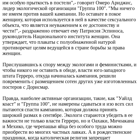
им особую прыткость в постели",- говорит Омеро Ариджис,
лидер экологической организации "Группа 100". "Мы ничего
не имеем против вашей кампании. Но оставьте в покое
женщину, которая используется в ней в качестве сексуального
объекта, что является неуважением к ее достоинству и
чести!",- раздраженно отвечает ему Патрисия Эспиноса,
руководитель Национального института женщин. Она
утверждает, что плакаты с полуобнаженной натурой
противоречат целям ведущейся в стране борьбы за права
женщин.
Прислушавшись к спору между экологами и феминистками, и
чтобы никого не оставить в обиде, власти юго-западного
штата Герреро, откуда начиналась кампания, решили
повременить с размещением сотен других уже изготовленных
постеров с Дорисмар.
Правда, наиболее активные организации, такие, как "Уайлд
коаст" и "Группа 100", не намерены сдаваться и изо всех сил
пытаются спасти кампанию, которая должна принять
широкий размах в сентябре. Экологи стараются убедить в ее
важности не только власти Герреро, но и Оахаки, Мичоакана
и Мехико, где черепашьи яйца без особого труда можно
приобрести во многих частных лавках. А в рождественские
праздники, когда католическая религия запрещает