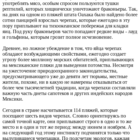
употреблять мясо, особым спросом пользуются тушки
рептилий, которых хищнически уничтожают браконьеры. Так,
на днях на одном из пляжей штата Оахака было найдено более
сотни панцирей взрослых черепах, которые ежегодно в эту
пору приплывают на тихоокеанское побережья для кладки
яиц. Под руку браконьеров часто попадают редкие виды - лауд
и гольфины, которым грозит полное исчезновение.
Древнее, но ложное убеждение в том, что яйца черепах
обладают возбуждающими свойствами, ежегодно создает
угрозу более миллиону морских обитателей, приплывающих
на мексиканские пляжи для выведения потомства. Несмотря
на ужесточение природоохранного законодательства,
предусматривающего уже до девяти лет тюрьмы, местные
жители, похоже, ни в какую не намерены отказываться от
более чем тысячелетней традиции, когда черепахи составляли
важную часть диеты сапотеков и других индейских народов
Мексики.
Сегодня в стране насчитывается 114 пляжей, которые
посещают шесть видов черепах. Словно ориентируясь по
самой точной карте, они приплывают строго в одно и то же
место и в один и тот же период: между июнем и ноябрем. А
на следующий год этому инстинкту подчинятся только что
вылупившиеся черепашки. По подсчетам экологов, каждая