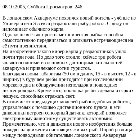
08.10.2005, Суббота
Просмотров: 246
В лондонском Аквариуме появился новый житель - учёные из
Университета Эссекса разработали рыбу-робота. С виду он
напоминает обычного карпа.
Однако не всё так просто: механическая рыбка способна
самостоятельно передвигаться и оплывать встречающиеся на
её пути препятствия.
На изобретение такого кибер-карпа у разработчиков ушло
почти три года. Но дело того стоило: сейчас три робота
являются одними из основных достопримечательностей
аквариума и привлекают сотни туристов.
Благодаря своим габаритам (50 см в длину, 15 - в высоту, 12 - в
ширину) в будущем рыбы пригодятся при исследовании
морского дна и обнаружении неполадок в подводных
нефтепроводах. Кроме того, оболочка рыбы сделана из ярких
чешуек, способных отражать свет.
В отличие от предыдущих моделей рыбоподобных роботов,
управляемых с помощью дистанционного пульта, в эти
диковинки встроен сенсорный датчик, который позволяет
электронному животному существовать автономно.
Примечательно, что и движения нового изобретения больше
походят на движения настоящих живых рыб. Порой разница
между подводными обитателями лондонского Аквариума