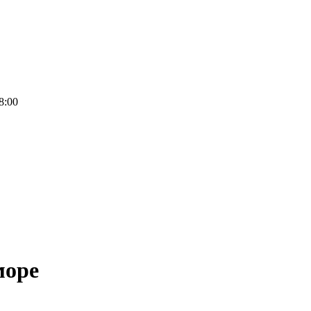
8:00
море