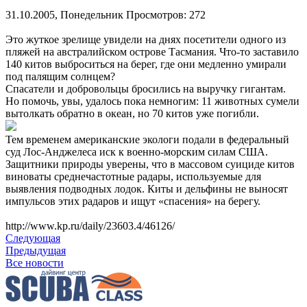
31.10.2005, Понедельник
Просмотров: 272
Это жуткое зрелище увидели на днях посетители одного из
пляжей на австралийском острове Тасмания. Что-то заставило
140 китов выброситься на берег, где они медленно умирали
под палящим солнцем?
Спасатели и добровольцы бросились на выручку гигантам.
Но помочь, увы, удалось пока немногим: 11 животных сумели
вытолкать обратно в океан, но 70 китов уже погибли.
Тем временем американские экологи подали в федеральный
суд Лос-Анджелеса иск к военно-морским силам США.
Защитники природы уверены, что в массовом суициде китов
виноваты среднечастотные радары, используемые для
выявления подводных лодок. Киты и дельфины не выносят
импульсов этих радаров и ищут «спасения» на берегу.
http://www.kp.ru/daily/23603.4/46126/
Следующая
Предыдущая
Все новости