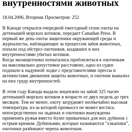
внутренностями животных
18.04.2006, Вторник
Просмотров: 252
В Канаде открылся очередной ежегодный сезон охоты на
детенышей морских котиков, передает Canadian Press. В
первый же день охоты защитники окружающей среды и
журналисты, наблюдающие за процессом забоя животных,
попали под обстрел охотников, кидавших в них
внутренностями убитых котиков.
Когда экозащитники попытались приблизиться к охотникам
на максимально допустимое расстояние, одно из суден
подошло к надувной лодке с представителями прессы и
активистами движения защиты животных, и охотник вывалил
на них груду внутренностей.
В этом году Канада выдала лицензию на забой 325 тысяч
детенышей морских котиков в возрасте от двух недель до трех
месяцев. Тем не менее, охоту затрудняет необычайно высокая
температура, из-за которой промысел не может вестись
непосредственно на льдинах и охотники вынуждены
применять ружья вместо более привычных для них дубинок с
острым крюком. Дубинками, которые называются "хэкапики",
охотники разбивают черепа животным.