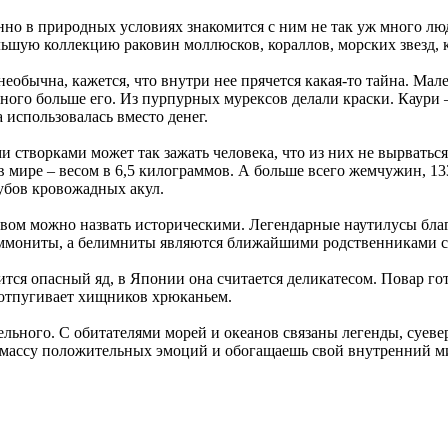
нно в природных условиях знакомится с ним не так уж много л
ьшую коллекцию раковин моллюсков, кораллов, морских звезд, к
 необычна, кажется, что внутри нее прячется какая-то тайна. М
ного больше его. Из пурпурных мурексов делали краски. Каури –
 использовалась вместо денег.
 створками может так зажать человека, что из них не вырваться
в мире – весом в 6,5 килограммов. А больше всего жемчужин, 1
зубов кровожадных акул.
вом можно назвать историческими. Легендарные наутилусы благ
 аммониты, а белимниты являются ближайшими родственниками 
тся опасный яд, в Японии она считается деликатесом. Повар гот
, отпугивает хищников хрюканьем.
льного. С обитателями морей и океанов связаны легенды, суеве
ь массу положительных эмоций и обогащаешь свой внутренний м