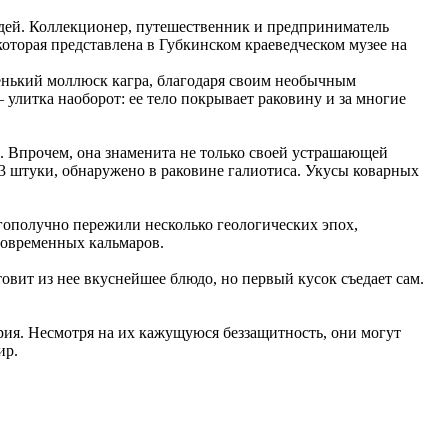
юдей. Коллекционер, путешественник и предприниматель
оторая представлена в Губкинском краеведческом музее на
аленький моллюск кагра, благодаря своим необычным
 улитка наоборот: ее тело покрывает раковину и за многие
. Впрочем, она знаменита не только своей устрашающей
33 штуки, обнаружено в раковине галиотиса. Укусы коварных
ополучно пережили несколько геологических эпох,
современных кальмаров.
овит из нее вкуснейшее блюдо, но первый кусок съедает сам.
рия. Несмотря на их кажущуюся беззащитность, они могут
ир.