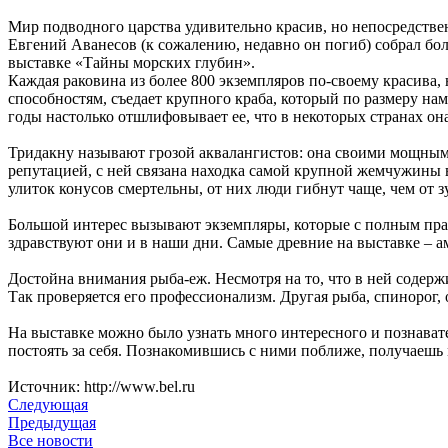
Мир подводного царства удивительно красив, но непосредстве
Евгений Аванесов (к сожалению, недавно он погиб) собрал бол
выставке «Тайны морских глубин».
Каждая раковина из более 800 экземпляров по-своему красива,
способностям, съедает крупного краба, который по размеру нам
годы настолько отшлифовывает ее, что в некоторых странах она
Тридакну называют грозой аквалангистов: она своими мощными
репутацией, с ней связана находка самой крупной жемчужины 
улиток конусов смертельны, от них люди гибнут чаще, чем от 
Большой интерес вызывают экземпляры, которые с полным пра
здравствуют они и в наши дни. Самые древние на выставке –
Достойна внимания рыба-еж. Несмотря на то, что в ней содержи
Так проверяется его профессионализм. Другая рыба, спинорог
На выставке можно было узнать много интересного и познавате
постоять за себя. Познакомившись с ними поближе, получаеш
Источник: http://www.bel.ru
Следующая
Предыдущая
Все новости