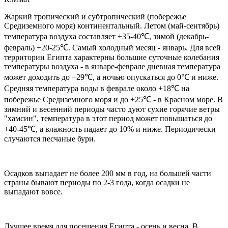
Жаркий тропический и субтропический (побережье
Средиземного моря) континентальный. Летом (май-сентябрь)
температура воздуха составляет +35-40℃, зимой (декабрь-
февраль) +20-25℃. Самый холодный месяц - январь. Для всей
территории Египта характерны большие суточные колебания
температуры воздуха - в январе-феврале дневная температура
может доходить до +29℃, а ночью опускаться до 0℃ и ниже.
Средняя температура воды в феврале около +18℃ на
побережье Средиземного моря и до +25℃ - в Красном море. В
зимний и весенний периоды часто дуют сухие горячие ветры
"хамсин", температура в этот период может повышаться до
+40-45℃, а влажность падает до 10% и ниже. Периодически
случаются песчаные бури.
Осадков выпадает не более 200 мм в год, на большей части
страны бывают периоды по 2-3 года, когда осадки не
выпадают вовсе.
Лучшее время для посещения Египта - осень и весна. В