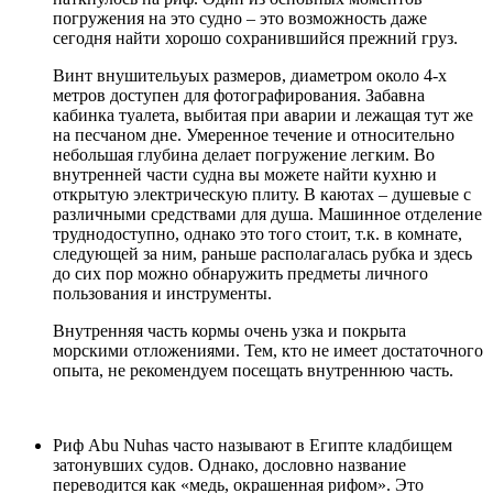
погружения на это судно – это возможность даже
сегодня найти хорошо сохранившийся прежний груз.
Винт внушительyых размеров, диаметром около 4-х
метров доступен для фотографирования. Забавна
кабинка туалета, выбитая при аварии и лежащая тут же
на песчаном дне. Умеренное течение и относительно
небольшая глубина делает погружение легким. Во
внутренней части судна вы можете найти кухню и
открытую электрическую плиту. В каютах – душевые с
различными средствами для душа. Машинное отделение
труднодоступно, однако это того стоит, т.к. в комнате,
следующей за ним, раньше располагалась рубка и здесь
до сих пор можно обнаружить предметы личного
пользования и инструменты.
Внутренняя часть кормы очень узка и покрыта
морскими отложениями. Тем, кто не имеет достаточного
опыта, не рекомендуем посещать внутреннюю часть.
Риф Abu Nuhas
часто называют в Египте кладбищем
затонувших судов. Однако, дословно название
переводится как «медь, окрашенная рифом». Это