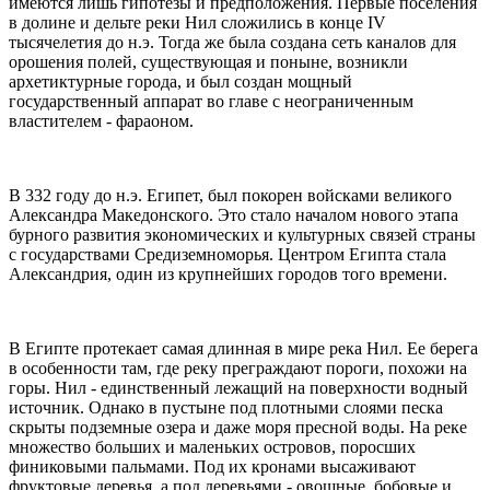
имеются лишь гипотезы и предположения. Первые поселения
в долине и дельте реки Нил сложились в конце IV
тысячелетия до н.э. Тогда же была создана сеть каналов для
орошения полей, существующая и поныне, возникли
архетиктурные города, и был создан мощный
государственный аппарат во главе с неограниченным
властителем - фараоном.
В 332 году до н.э. Египет, был покорен войсками великого
Александра Македонского. Это стало началом нового этапа
бурного развития экономических и культурных связей страны
с государствами Средиземноморья. Центром Египта стала
Александрия, один из крупнейших городов того времени.
В Египте протекает самая длинная в мире река Нил. Ее берега
в особенности там, где реку преграждают пороги, похожи на
горы. Нил - единственный лежащий на поверхности водный
источник. Однако в пустыне под плотными слоями песка
скрыты подземные озера и даже моря пресной воды. На реке
множество больших и маленьких островов, поросших
финиковыми пальмами. Под их кронами высаживают
фруктовые деревья, а под деревьями - овощные, бобовые и