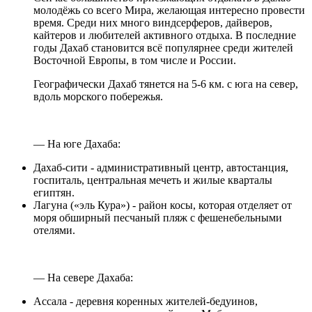
молодёжь со всего Мира, желающая интересно провести
время. Среди них много виндсерферов, дайверов,
кайтеров и любителей активного отдыха. В последние
годы Дахаб становится всё популярнее среди жителей
Восточной Европы, в том числе и России.
Географически Дахаб тянется на 5-6 км. с юга на север,
вдоль морского побережья.
— На юге Дахаба:
Дахаб-сити - административный центр, автостанция,
госпиталь, центральная мечеть и жилые кварталы
египтян.
Лагуна («эль Кура») - район косы, которая отделяет от
моря обширный песчаный пляж с фешенебельными
отелями.
— На севере Дахаба:
Ассала - деревня коренных жителей-бедуинов,