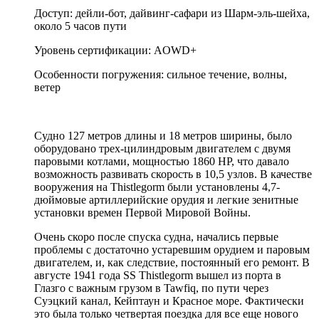
Доступ: дейли-бот, дайвинг-сафари из Шарм-эль-шейха,
около 5 часов пути
Уровень сертификации: AOWD+
Особенности погружения: сильное течение, волны,
ветер
Судно 127 метров длины и 18 метров ширины, было
оборудовано трех-цилиндровым двигателем с двумя
паровыми котлами, мощностью 1860 HP, что давало
возможность развивать скорость в 10,5 узлов. В качестве
вооружения на Thistlegorm были установлены 4,7-
дюймовые артиллерийские орудия и легкие зенитные
установки времен Первой Мировой Войны.
Очень скоро после спуска судна, начались первые
проблемы с достаточно устаревшим орудием и паровым
двигателем, и, как следствие, постоянный его ремонт. В
августе 1941 года SS Thistlegorm вышел из порта в
Глазго с важным грузом в Tawfiq, по пути через
Суэцкий канал, Кейптаун и Красное море. Фактически
это была только четвертая поездка для все еще нового