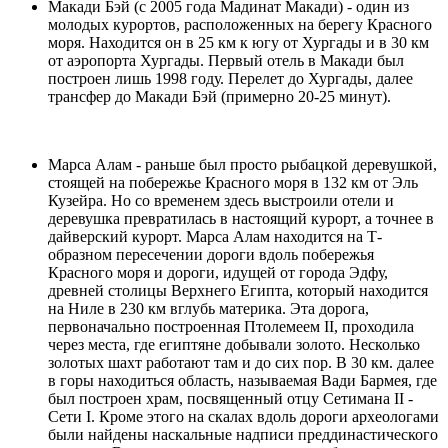
Макади Бэй
(с 2005 года Мадинат Макади) - один из
молодых курортов, расположенных на берегу Красного
моря. Находится он в 25 км к югу от Хургады и в 30 км
от аэропорта Хургады. Первый отель в Макади был
построен лишь 1998 году. Перелет до Хургады, далее
трансфер до Макади Бэй (примерно 20-25 минут).
Марса Алам
- раньше был просто рыбацкой деревушкой,
стоящей на побережье Красного моря в 132 км от Эль
Кузейра. Но со временем здесь выстроили отели и
деревушка превратилась в настоящий курорт, а точнее в
дайверский курорт. Марса Алам находится на Т-
образном пересечении дороги вдоль побережья
Красного моря и дороги, идущей от города Эдфу,
древней столицы Верхнего Египта, который находится
на Ниле в 230 км вглубь материка. Эта дорога,
первоначально построенная Птолемеем II, проходила
через места, где египтяне добывали золото. Несколько
золотых шахт работают там и до сих пор. В 30 км. далее
в горы находиться область, называемая Вади Бармея, где
был построен храм, посвященный отцу Сетимана II -
Сети I. Кроме этого на скалах вдоль дороги археологами
были найдены наскальные надписи преддинастического