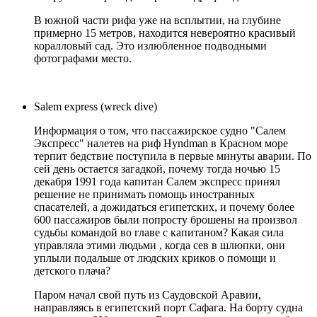
В южной части рифа уже на всплытии, на глубине
примерно 15 метров, находится невероятно красивый
коралловый сад. Это излюбленное подводными
фотографами место.
Salem express (wreck dive)
Информация о том, что пассажирское судно "Салем
Экспресс" налетев на риф Hyndman в Красном море
терпит бедствие поступила в первые минуты аварии. По
сей день остается загадкой, почему тогда ночью 15
декабря 1991 года капитан Салем экспресс принял
решение не принимать помощь иностранных
спасателей, а дожидаться египетских, и почему более
600 пассажиров были попросту брошены на произвол
судьбы командой во главе с капитаном? Какая сила
управляла этими людьми , когда сев в шлюпки, они
уплыли подальше от людских криков о помощи и
детского плача?
Паром начал свой путь из Саудовской Аравии,
направляясь в египетский порт Сафага. На борту судна