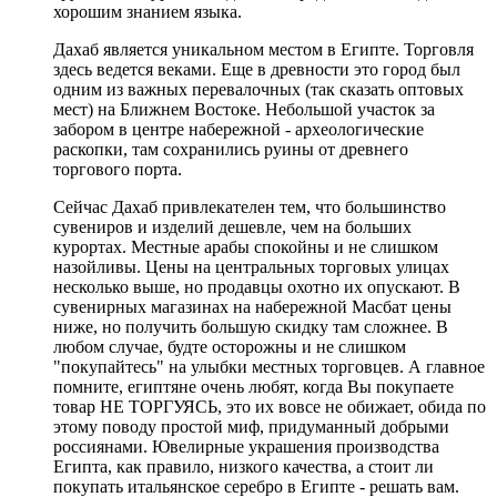
хорошим знанием языка.
Дахаб является уникальном местом в Египте. Торговля
здесь ведется веками. Еще в древности это город был
одним из важных перевалочных (так сказать оптовых
мест) на Ближнем Востоке. Небольшой участок за
забором в центре набережной - археологические
раскопки, там сохранились руины от древнего
торгового порта.
Сейчас Дахаб привлекателен тем, что большинство
сувениров и изделий дешевле, чем на больших
курортах. Местные арабы спокойны и не слишком
назойливы. Цены на центральных торговых улицах
несколько выше, но продавцы охотно их опускают. В
сувенирных магазинах на набережной Масбат цены
ниже, но получить большую скидку там сложнее. В
любом случае, будте осторожны и не слишком
"покупайтесь" на улыбки местных торговцев. А главное
помните, египтяне очень любят, когда Вы покупаете
товар НЕ ТОРГУЯСЬ, это их вовсе не обижает, обида по
этому поводу простой миф, придуманный добрыми
россиянами. Ювелирные украшения производства
Египта, как правило, низкого качества, а стоит ли
покупать итальянское серебро в Египте - решать вам.