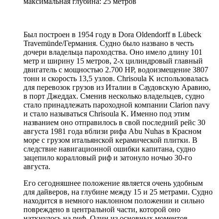
максимальная глубина: 25 метров
Был построен в 1954 году в Dora Oldendorff в Lübeck
Travemünde/Германия. Судно было названо в честь
дочери владельца пароходства. Оно имело длину 101
метр и ширину 15 метров, 2-х цилиндровый главный
двигатель с мощностью 2.700 HP, водоизмещение 3807
тонн и скорость 13,5 узлов. Chrisoula K использовалась
для перевозок грузов из Италии в Саудовскую Аравию,
в порт Джеддах. Сменив несколько владельцев, судно
стало принадлежать пароходной компании Clarion navy
и стало называться Chrisoula K. Именно под этим
названием оно отправилось в свой последний рейс 30
августа 1981 года вблизи рифа Abu Nuhas в Красном
море с грузом итальянской керамической плитки. В
следствие навигационной ошибки капитана, судно
зацепило коралловый риф и затонуло ночью 30-го
августа.
Его сегодняшнее положение является очень удобным
для дайверов, на глубине между 15 и 25 метрами. Судно
находится в немного наклонном положении и сильно
повреждено в центральной части, которой оно
наткнулось на риф. Один из основных моментов