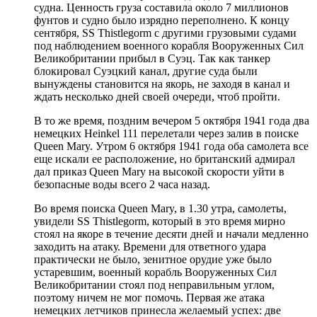
судна. Ценность груза составила около 7 миллионов
фунтов и судно было изрядно переполнено. К концу
сентября, SS Thistlegorm с другими грузовыми судами
под наблюдением военного корабля Вооруженных Сил
Великобритании прибыл в Суэц. Так как танкер
блокировал Суэцкий канал, другие суда были
вынуждены становится на якорь, не заходя в канал и
ждать несколько дней своей очереди, чтоб пройти.
В то же время, поздним вечером 5 октября 1941 года два
немецких Heinkel 111 перелетали через залив в поиске
Queen Mary. Утром 6 октября 1941 года оба самолета все
еще искали ее расположение, но британский адмирал
дал приказ Queen Mary на высокой скорости уйти в
безопасные воды всего 2 часа назад.
Во время поиска Queen Mary, в 1.30 утра, самолеты,
увидели SS Thistlegorm, который в это время мирно
стоял на якоре в течение десяти дней и начали медленно
заходить на атаку. Времени для ответного удара
практически не было, зенитное орудие уже было
устаревшим, военный корабль Вооруженных Сил
Великобритании стоял под неправильным углом,
поэтому ничем не мог помочь. Первая же атака
немецких летчиков принесла желаемый успех: две