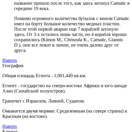
название пришло после того, как здесь затонул Carnatic в
середине 19 века.
Помимо огромного количества бутылок с вином Carnatic
имел на борту большое количество медных пластин.
После этой первой аварии еще 7 кораблей затонуло
здесь. От 3-х остались лишь части, но 4 корабля хорошо
сохранились (Kimon M., Chrisoula K., Carnatic, Giannis
D.), они все лежат в линии, не очень далеко друг от
друга.
Наверх
География
Общая площадь Египта - 1,001,449 кв.км.
Египет - государство на северо-востоке Африки и юго-западе
Азии (Синайский полуостров).
Граничит с Израилем, Ливией, Суданом.
Омывается двумя морями: Средиземным (на севере страны) и
Красным (на востоке).
Наверх
Климат