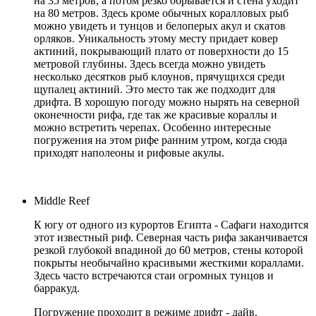
на 35 метров, а потом резко обрывается и стена уходит
на 80 метров. Здесь кроме обычных коралловых рыб
можно увидеть и тунцов и белоперых акул и скатов
орляков. Уникальность этому месту придает ковер
актиний, покрывающий плато от поверхности до 15
метровой глубины. Здесь всегда можно увидеть
несколько десятков рыб клоунов, прячущихся среди
щупалец актиний. Это место так же подходит для
дрифта. В хорошую погоду можно нырять на северной
оконечности рифа, где так же красивые кораллы и
можно встретить черепах. Особенно интересные
погружения на этом рифе ранним утром, когда сюда
приходят наполеоны и рифовые акулы.
Middle Reef
К югу от одного из курортов Египта - Сафаги находится
этот известный риф. Северная часть рифа заканчивается
резкой глубокой впадиной до 60 метров, стены которой
покрыты необычайно красивыми жесткими кораллами.
Здесь часто встречаются стаи огромных тунцов и
барракуд.
Погружение проходит в режиме дрифт - дайв.