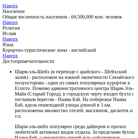
Наверх
Население
Общая численность населения - 69,500,000 млн. человек
Наверх
Религия
Ислам
Наверх
Язык
Курортно-туристические зоны - английский
Наверх
Достопримечательности
Шарм-эль-Шейх
(в переводе с арабского - Шейхский
залив) - расположен на южной оконечности Синайского
полуосторова - один из самых популярных курортов в
Египте. Помимо административного центра Шарм-Эль-
Майя (Старый Город), в городскую черту входит бухта с
песчаным берегом - Наама Бэй. На побережье Наама
Бэй, вдоль пешеходной улицы длиной в 3 км,
расположены множество отелей, магазинов, дискотек и
т.п.
Шарм-эль-шейх популярен среди дайверов и прочих
любителей активных видов отдыха. За пределами бухты
Наама Бей, у множества отелей есть собственные