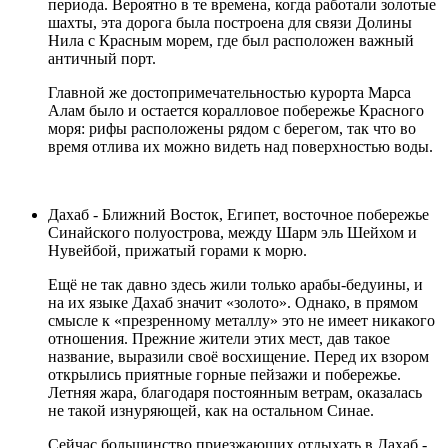
периода. Вероятно в те времена, когда работали золотые
шахты, эта дорога была построена для связи Долины
Нила с Красным морем, где был расположен важный
античный порт.
Главной же достопримечательностью курорта Марса
Алам было и остается коралловое побережье Красного
моря: рифы расположены рядом с берегом, так что во
время отлива их можно видеть над поверхностью воды.
Дахаб
- Ближний Восток, Египет, восточное побережье
Синайского полуострова, между Шарм эль Шейхом и
Нувейбой, прижатый горами к морю.
Ещё не так давно здесь жили только арабы-бедуины, и
на их языке Дахаб значит «золото». Однако, в прямом
смысле к «презренному металлу» это не имеет никакого
отношения. Прежние жители этих мест, дав такое
название, выразили своё восхищение. Перед их взором
открылись приятные горные пейзажи и побережье.
Летняя жара, благодаря постоянным ветрам, оказалась
не такой изнуряющей, как на остальном Синае.
Сейчас большинство приезжающих отдыхать в Дахаб -