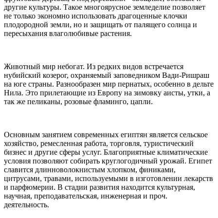
другие культуры. Такое многоярусное земледелие позволяет
не только экономно использовать драгоценные клочки
плодородной земли, но и защищать от палящего солнца и
пересыхания влаголюбивые растения.
Животный мир небогат. Из редких видов встречается
нубийский козерог, охраняемый заповедником Вади-Ришраш
на юге страны. Разнообразен мир пернатых, особенно в дельте
Нила. Это прилетающие из Европу на зимовку аисты, утки, а
так же пеликаны, розовые фламинго, цапли.
Основным занятием современных египтян является сельское
хозяйство, ремесленная работа, торговля, туристический
бизнес и другие сферы услуг. Благоприятные климатические
условия позволяют собирать круглогодичный урожай. Египет
славится длинноволокнистым хлопком, финиками,
цитрусами, травами, используемыми в изготовлении лекарств
и парфюмерии. В стадии развития находится культурная,
научная, преподавательская, инженерная и проч.
деятельность.