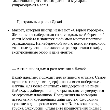
заканчивающаяся жилым районом Мубарак,
упирающимся в горы.
— Центральный район Дахаба:
Масбат, который иногда называют «Старым городом».
Живописная набережная тянется вдоль всей береговой
части Масбата и является любимым местом прогулок
отдыхающих. На набережной много всего интересного:
стильные сувенирные лавочки, ресторанчики и кафе,
экскурсионные бюро и дайв-центры.
— Активный отдых и развлечения в Дахабе.
Дахаб идеально подходит для активного отдыха: Самое
лучшее место для виндсерфинга на всем побережье -
Лагуна. Для более опытных - виндсерфинг на рифе
ЛайтХаус: дайверы и снорклеры пытаются увернуться
от серфовых плавников. Погружения на всемирно
известных и красивейших дайв-местах. Снорклинг –
купание в дайверском комплекте № 1: маска, ласты,
трубка. Экскурсии. Отдавайте предпочтения гидам с