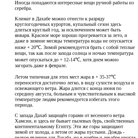
Иногда попадаются интересные вещи ручной работы из
серебра.
Климат в Дахабе можно отнести к разряду
круглогодичных курортов, купальный сезон здесь
длиться круглый год, за исключением может быть
января. Красное море хорошо прогревается за лето, и
даже в зимние месяцы температура воды не опускается
ниже + 20℃. Зимой рекомендуется брать с собой теплые
вещи, так как после захода солнца и ночью температура
может опускаться до + 12-14℃, хотя днем можно
загорать даже в феврале.
Летом типичная для этих мест жара в + 35-37℃
переносится достаточно легко, в виду сухости воздуха и
освежающего ветра. Жара длится с конца июня по
середину августа, больным и чувствительным к высокой
температуре людям рекомендуется избегать этого
периода.
С запада Дахаб защищён горами от весеннего ветра
Хамсин, и здесь не бывает пылевых бурь, свойственных
континентальному Египту. Эти же горы защищают
зимой от холода, а летом от жары пустыни. Дождь -
редкое явление для Дахаба, но в ноябре и декабре иногда