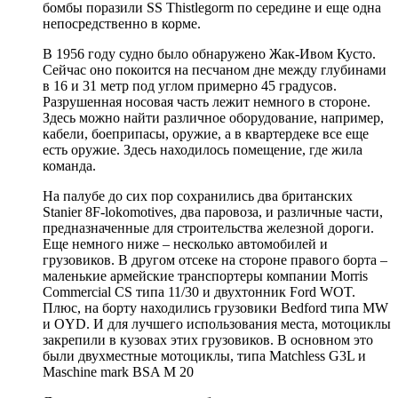
бомбы поразили SS Thistlegorm по середине и еще одна
непосредственно в корме.
В 1956 году судно было обнаружено Жак-Ивом Кусто.
Сейчас оно покоится на песчаном дне между глубинами
в 16 и 31 метр под углом примерно 45 градусов.
Разрушенная носовая часть лежит немного в стороне.
Здесь можно найти различное оборудование, например,
кабели, боеприпасы, оружие, а в квартердеке все еще
есть оружие. Здесь находилось помещение, где жила
команда.
На палубе до сих пор сохранились два британских
Stanier 8F-lokomotives, два паровоза, и различные части,
предназначенные для строительства железной дороги.
Еще немного ниже – несколько автомобилей и
грузовиков. В другом отсеке на стороне правого борта –
маленькие армейские транспортеры компании Morris
Commercial CS типа 11/30 и двухтонник Ford WOT.
Плюс, на борту находились грузовики Bedford типа MW
и OYD. И для лучшего использования места, мотоциклы
закрепили в кузовах этих грузовиков. В основном это
были двухместные мотоциклы, типа Matchless G3L и
Maschine mark BSA M 20