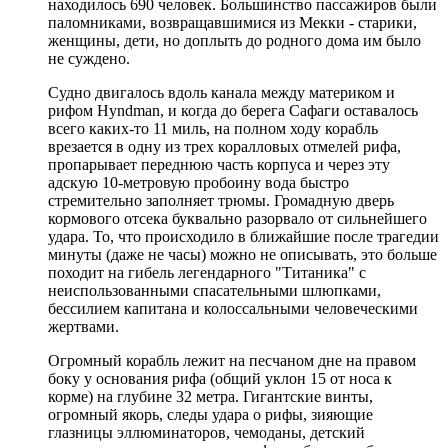
находилось 690 человек. Большинство пассажиров были
паломниками, возвращавшимися из Мекки - старики,
женщины, дети, но доплыть до родного дома им было
не суждено.
Судно двигалось вдоль канала между материком и
рифом Hyndman, и когда до берега Сафаги оставалось
всего каких-то 11 миль, на полном ходу корабль
врезается в одну из трех коралловых отмелей рифа,
пропарывает переднюю часть корпуса и через эту
адскую 10-метровую пробоину вода быстро
стремительно заполняет трюмы. Громадную дверь
кормового отсека буквально разорвало от сильнейшего
удара. То, что происходило в ближайшие после трагедии
минуты (даже не часы) можно не описывать, это больше
походит на гибель легендарного "Титаника" с
неиспользованными спасательными шлюпками,
бессилием капитана и колоссальными человеческими
жертвами.
Огромный корабль лежит на песчаном дне на правом
боку у основания рифа (общий уклон 15 от носа к
корме) на глубине 32 метра. Гигантские винты,
огромный якорь, следы удара о рифы, зияющие
глазницы эллюминаторов, чемоданы, детский