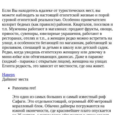
Если Вы находитесь вдалеке от туристических мест, вы
можете наблюдать за настоящей египетской жизнью и порой
суровой египетской реальностью. Особенно примечателен
колорит бедных (как правило) районов. Кварталов, поселков и
т.п. Мужчины работают в магазинах: продают фрукты, овощи,
пряности, сувениры, ювелирные украшения, работают в
ресторанах, отелях и т.п., а женщин редко можно встретить на
улице, в особенности бегающей по магазинам, работающей за
прилавком, спешащей за детьми в школу или детский садик.
Редко, когда увидишь египетскую женщину или девочку в
мини-юбке или обтягивающих джинсах. Даже в паранже
(хиджаб - паранжа с открытым лицом), женщина на улицах
Египта редкость, это зависит от местности, где она живет.
Наверх
Дайвинг места
Panorama reef
Это один из самых больших и самый известный риф
Сафаги. Это отдельностоящий, огромный 400 метровый
коралловый блок. Обычно дайверы погружаются на
южной оконечности, где красивейшее плато опускается