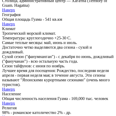
Столица, административный центр — Хагатна (Territory of
Guam. Hagatna)
Наверх
География
Общая площадь Гуама - 541 кв.км
Наверх
Климат
Тропический морской климат.
Температура: круглогодично +25-30 C.
Самые теплые месяцы: май, июнь и июль.
Достаточно четко выделяются два сезона - сухой и
дождливый.
Сухой сезон ("фанумнанган") - с декабря по июнь, дождливый
("фанучанан") - всю остальную часть года.
Сезон тайфунов: с июня по ноябрь.
Лучшее время для посещения: Рождество, последняя неделя
апреля - первая неделя мая; в течение августа. Эти сезоны
называют "Японскими курортными сезонами" (очень много
туристов).
Наверх
Население
Общая численность населения Гуама - 169,000 тыс. человек
Наверх
Религия
98% - романское католичество 2% - др.