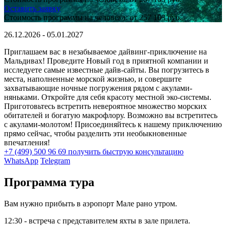
Оставить заявку
Стоимость программы на человека:
от 257 103 руб.
26.12.2026 - 05.01.2027
Приглашаем вас в незабываемое дайвинг-приключение на
Мальдивах! Проведите Новый год в приятной компании и
исследуете самые известные дайв-сайты. Вы погрузитесь в
места, наполненные морской жизнью, и совершите
захватывающие ночные погружения рядом с акулами-
няньками. Откройте для себя красоту местной эко-системы.
Приготовьтесь встретить невероятное множество морских
обитателей и богатую макрофлору. Возможно вы встретитесь
с акулами-молотом! Присоединяйтесь к нашему приключению
прямо сейчас, чтобы разделить эти необыкновенные
впечатления!
+7 (499) 500 96 69
получить быструю консультацию
WhatsApp
Telegram
Программа тура
Вам нужно прибыть в аэропорт Мале рано утром.
12:30 - встреча с представителем яхты в зале прилета.