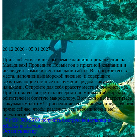
26.12.2026 - 05.01.2027
Приглашаем вас в незабываемое дайвинг-приключение на
Мальдивах! Проведите Новый год в приятной компании и
исследуете самые известные дайв-сайты. Вы погрузитесь в
места, наполненные морской жизнью, и совершите
захватывающие ночные погружения рядом с акулами-
няньками. Откройте для себя красоту местной эко-системы.
Приготовьтесь встретить невероятное множество морских
обитателей и богатую макрофлору. Возможно вы встретитесь
с акулами-молотом! Присоединяйтесь к нашему приключению
прямо сейчас, чтобы разделить эти необыкновенные
впечатления!
+7 (499) 500 96 69
получить быструю консультацию
WhatsApp
Telegram
Оставить заявку
Стоимость программы на человека:
от 257 103 руб.