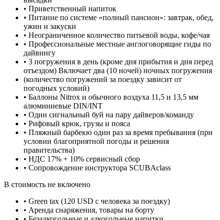
• Приветственный напиток
• Питание по системе «полный пансион»: завтрак, обед,
ужин и закуски
• Неограниченное количество питьевой воды, кофе/чая
• Профессиональные местные англоговорящие гиды по
дайвингу
• 3 погружения в день (кроме дня прибытия и дня перед
отъездом) Включает два (10 ночей) ночных погружения
(количество погружений за поездку зависит от
погодных условий)
• Баллоны Nitrox и обычного воздуха 11,5 и 13,5 мм
алюминиевые DIN/INT
• Один сигнальный буй на пару дайверов/команду
• Рифовый крюк, грузы и пояса
• Пляжный барбекю один раз за время пребывания (при
условии благоприятной погоды и решения
правительства)
• НДС 17% + 10% сервисный сбор
• Сопровождение инструктора SCUBAclass
В стоимость не включено
• Green tax (120 USD с человека за поездку)
• Аренда снаряжения, товары на борту
• Безалкогольные и алкогольные напитки