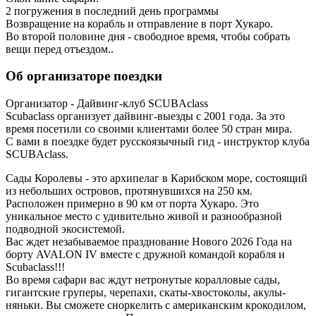
2 погружения в последний день программы
Возвращение на корабль и отправление в порт Хукаро.
Во второй половине дня - свободное время, чтобы собрать
вещи перед отъездом..
Об организаторе поездки
Организатор - Дайвинг-клуб SCUBAclass
Scubaclass организует дайвинг-выезды с 2001 года. За это
время посетили со своими клиентами более 50 стран мира.
С вами в поездке будет русскоязычный гид - инструктор клуба
SCUBAclass.
Сады Королевы - это архипелаг в Карибском море, состоящий
из небольших островов, протянувшихся на 250 км.
Расположен примерно в 90 км от порта Хукаро. Это
уникальное место с удивительно живой и разнообразной
подводной экосистемой.
Вас ждет незабываемое празднование Нового 2026 Года на
борту AVALON IV вместе с дружной командой корабля и
Scubaclass!!!
Во время сафари вас ждут нетронутые коралловые сады,
гигантские груперы, черепахи, скаты-хвостоколы, акулы-
няньки. Вы сможете сноркелить с американским крокодилом,