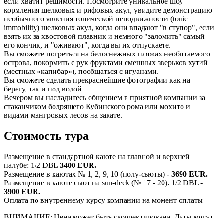
если хватит решимости. Посмотрите уникальное шоу
кормления шелковых и рифовых акул, увидите демонстрацию
необычного явления тонической неподвижности (tonic
immobility) шелковых акул, когда они впадают "в ступор", если
взять их за хвостовой плавник и немного "заломить" самый
его кончик, и "оживают", когда вы их отпускаете.
Вы сможете погреться на белоснежных пляжах необитаемого
острова, покормить с рук фруктами смешных зверьков хутий
(местных «капибар»), пообщаться с игуанами.
Вы сможете сделать прекраснейшие фотографии как на
берегу, так и под водой.
Вечером вы насладитесь общением в приятной компании за
стаканчиком бодрящего Кубинского рома или мохито и
видами мангровых лесов на закате.
Стоимость тура
Размещение в стандартной каюте на главной и верхней
палубе: 1/2 DBL
3400 EUR.
Размещение в каютах № 1, 2, 9, 10 (полу-сьюты) -
3690 EUR.
Размещение в каюте сьют на sun-deck (№ 17 - 20): 1/2 DBL -
3900 EUR.
Оплата по внутреннему курсу компании на момент оплаты
ВНИМАНИЕ: Цена может быть скорректирована. Даты могут