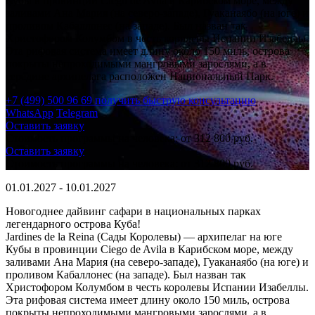
Кубы в провинции Ciego de Avila в Карибском море, между
заливами Ана Мария (на северо-западе), Гуаканаябо (на юге) и
проливом Кабаллонес (на западе). Был назван так
Христофором Колумбом в честь королевы Испании Изабеллы.
Эта рифовая система имеет длину около 150 миль, острова
покрыты непроходимыми мангровыми зарослями, а в
середине архипелага расположен Национальный Парк.
+7 (499) 500 96 69
получить быструю консультацию
WhatsApp
Telegram
Оставить заявку
Стоимость программы на человека:
от 312 800 руб.
Оставить заявку
Стоимость программы на человека:
от 312 800 руб.
01.01.2027 - 10.01.2027
Новогоднее дайвинг сафари в национальных парках
легендарного острова Куба!
Jardines de la Reina (Сады Королевы) — архипелаг на юге
Кубы в провинции Ciego de Avila в Карибском море, между
заливами Ана Мария (на северо-западе), Гуаканаябо (на юге) и
проливом Кабаллонес (на западе). Был назван так
Христофором Колумбом в честь королевы Испании Изабеллы.
Эта рифовая система имеет длину около 150 миль, острова
покрыты непроходимыми мангровыми зарослями, а в