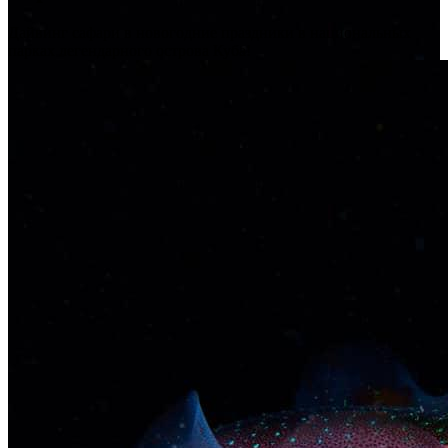
Дайвинг сафари в новогодние праздники в национальных
парках легендарного острова Куба!