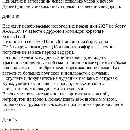
Прибытие в заповедник через несколько часов к вечеру.
Далее брифинг, знакомство с гидами и отдых после дороги.
Дни 3-8:
Вас ждут незабываемые новогодние праздники 2027 на борту
AVALON IV вместе с дружной командой корабля и
Scubaclass!!!
Питание по системе Полный Пансион на борту яхты.
По 3 погружения в день (18 дайвов за сафари + 1 ночное
погружение за весь период сафари).
На протяжении всех дней дайвинга вас будет ждать
красочные подводные пейзажи, наполненные яркими губками
и кораллами с разнообразными морскими животными. Вы
встретите больших груперов и поплаваете с акулами.
Погуляете и покупаетесь на чудесных песчаных островах
Кубы, увидите мангровые заросли, сможете заняться
снорклингом с крокодилами и игуанами.
В этих местах также можно насладиться уникальной,
нетронутой природой, понаблюдать за животным миром,
поплавать с трубкой и маской, и просто позагорать на диком
пляже.
День 9:
Окончание сафари.