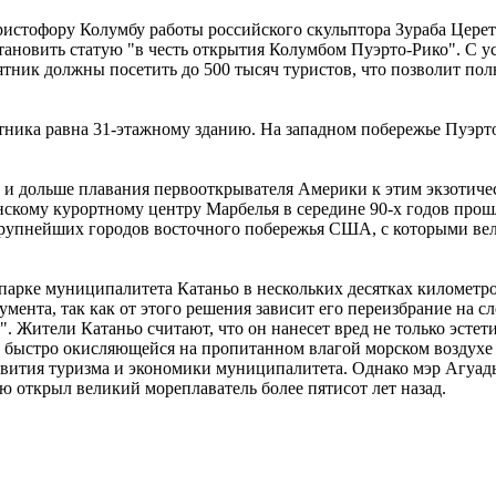
стофору Колумбу работы российского скульптора Зураба Церете
тановить статую "в честь открытия Колумбом Пуэрто-Рико". С 
ятник должны посетить до 500 тысяч туристов, что позволит пол
ятника равна 31-этажному зданию. На западном побережье Пуэрт
 и дольше плавания первооткрывателя Америки к этим экзотическ
нскому курортному центру Марбелья в середине 90-х годов прош
крупнейших городов восточного побережья США, с которыми вели
 парке муниципалитета Катаньо в нескольких десятках километр
мента, так как от этого решения зависит его переизбрание на с
 Жители Катаньо считают, что он нанесет вред не только эстет
быстро окисляющейся на пропитанном влагой морском воздухе б
ития туризма и экономики муниципалитета. Однако мэр Агуады п
ю открыл великий мореплаватель более пятисот лет назад.