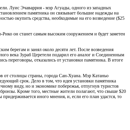
ли. Луис Эчаваррия - мэр Агуады, одного из западных
установлением памятника он связывает большие надежды на
ностью окупить средства, необходимые на его возведение ($25
о-Рико он станет самым высоким сооружением и будет заметен
им берегам и занял около десяти лет. После возведения
лого века Зураб Церетели подарил его аналог и Соединенным
сь переговоры, отказались от установки памятника. В итоге
ов от столицы страны, города Сан-Хуана. Мэр Катаньо
ледующий срок. Дело в том, что идея установки памятника
ичному виду, но и экономике побережья, отпугнув туристов
ронзы. Кроме того, местные жители полагают, что свыше $20
ридерживается иного мнения, и, если его план удастся, то