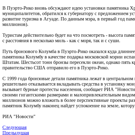
В Пуэрто-Рико вновь обсуждают идею установки памятника Хри
муниципалитетов, обратился к губернатору с предложением ус
развитие туризма в Агуаде. По данным мэра, в первый год пам
миллионов).
Туристам действительно будет на что посмотреть - высота пам
с расстояния в несколько миль - как с моря, так и с суши.
Путь бронзового Колумба в Пуэрто-Рико оказался куда длиннее
памятника Колумбу в качестве подарка московской мэрии испа
Штатам. Шестьсот тонн бронзы пересекли океан, однако пять 
правительство США отправило его в Пуэрто-Рико.
С 1999 года бронзовые детали памятника лежат в центральном
решительно отказывается вкладывать средства в установку мону
вызывает бурные протесты населения, сообщает РИА "Новости".
своими гигантскими размерами и малопривлекательным видом 
миллионов можно вложить в более перспективные проекты разв
памятник Колумбу наконец найдет успокоение на земле, котору
РИА "Новости"
Следующая
Предыдущая