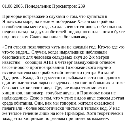
01.08.2005, Понедельник
Просмотров: 239
Приморье встревожено слухами о том, что купаться в
Японском море, на южном побережье Хасанского района -
излюбленном месте отдыха дальневосточников, небезопасно:
неделю назад на двух любителей подводного плавания в бухте
под поселком Славянка напала большая акула.
«Эти страхи появляются чуть ли не каждый год. Кто-то где -то
что-то видел... Случаи, когда ныряльщики наблюдали
безопасных для человека сельдевых акул до 2-х метров
известны, - сообщил АНН в четверг заведующий отделом
бассейнового прогнозирования Тихоокеанского научно-
исследовательского рыбохозяйственного центра Виталий
Дударев. - Каждый год местным рыбакам в сети попадаются
единичные экземпляры сельдевых акул или небольших и тоже
безопасных колючих акул. Другие виды этих морских
хищников, например, голубые акулы, в Приморье пока не
наблюдались. Дело в том, что у этих видов акул совсем другая
среда обитания. Они, как мы говорим, жители океанской
пелагиали - более экологически чистых и теплых вод. У нас
же теплое течение лишь на юге Приморья. Хотя теоретически
заход этих хищников по разным причинам возможен».