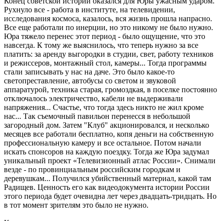
Конец советской истории оказался для Юры ужасным ударом.
Рухнуло все - работа в институте, на телевидении,
исследования космоса, казалось, вся жизнь прошла напрасно.
Все еще работали по инерции, но это никому не было нужно.
Юра тяжело перенес этот период - было ощущение, что это
навсегда. К тому же выяснилось, что теперь нужно за все
платить: за аренду выгородки в студии, свет, работу техников
и режиссеров, монтажный стол, камеры... Тогда программы
стали записывать у нас на даче. Это было какое-то
светопреставление, автобусы со светом и звуковой
аппаратурой, техника старая, громоздкая, в поселке постоянно
отключалось электричество, кабели не выдерживали
напряжения... Счастье, что тогда здесь никто не жил кроме
нас... Так съемочный павильон перенесся в небольшой
загородный дом. Затем "Клуб" акционировался, и несколько
месяцев все работали бесплатно, копя деньги на собственную
профессиональную камеру и все остальное. Потом начали
искать спонсоров на каждую поездку. Тогда же Юра задумал
уникальный проект «Телевизионный атлас России». Снимали
везде - по провинциальным российским городкам и
деревушкам... Получился убийственный материал, какой там
Радищев. Ценность его как видеодокумента истории России
этого периода будет очевидна лет через двадцать-тридцать. Но
в тот момент зрителям это было не нужно.