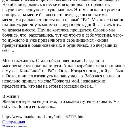
Нагибались, рылись в песке и вскрикивали от радости,
выудив очередную желтую палочку. Это мы искали кусочки
папируса на месте бывшего стапеля, где несколькими
месяцами раньше строился наш первый "Ра". Мы неосознанно
пытались растянуть минуты, когда в последний раз хоть что-
то делаем вместе. Нам не хотелось прощаться. Словно мы
боялись, что, расставшись, тут же что-то в себе утратим, чего-
то нужного и уже привычного в себе лишимся - снова
превратимся в обыкновенных, в будничных, во вчерашних
себя...
Мы разъехались. Стали обыкновенными. Раздарили
магические кусочки папируса. А наш кораблик стал на прикол
в музее "Кон-Тики" и "Ра" в Осло. Когда я последний раз был
в Осло, пришел взглянуть на нашу ладью. Забрался на нее, и
невольно пришла мысль: "Боже ты мой, невозможно
представить, что мы на этом пересекли океан..."
В жизни
Жизнь интересна еще и тем, что можно путешествовать. Via
est vita. Дорога есть жизнь...
http://www.inauka.ru/history/article57115.html
Следующая
Предыдущая