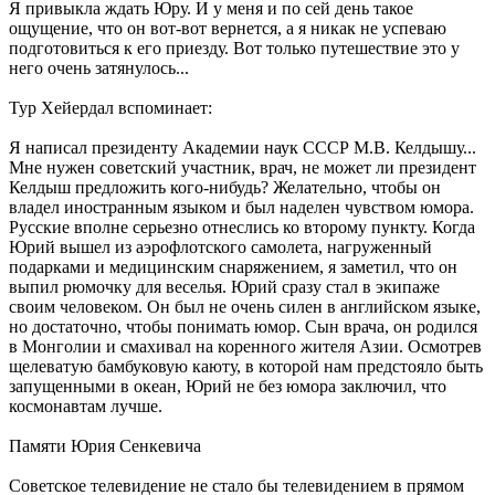
Я привыкла ждать Юру. И у меня и по сей день такое
ощущение, что он вот-вот вернется, а я никак не успеваю
подготовиться к его приезду. Вот только путешествие это у
него очень затянулось...
Тур Хейердал вспоминает:
Я написал президенту Академии наук СССР М.В. Келдышу...
Мне нужен советский участник, врач, не может ли президент
Келдыш предложить кого-нибудь? Желательно, чтобы он
владел иностранным языком и был наделен чувством юмора.
Русские вполне серьезно отнеслись ко второму пункту. Когда
Юрий вышел из аэрофлотского самолета, нагруженный
подарками и медицинским снаряжением, я заметил, что он
выпил рюмочку для веселья. Юрий сразу стал в экипаже
своим человеком. Он был не очень силен в английском языке,
но достаточно, чтобы понимать юмор. Сын врача, он родился
в Монголии и смахивал на коренного жителя Азии. Осмотрев
щелеватую бамбуковую каюту, в которой нам предстояло быть
запущенными в океан, Юрий не без юмора заключил, что
космонавтам лучше.
Памяти Юрия Сенкевича
Советское телевидение не стало бы телевидением в прямом