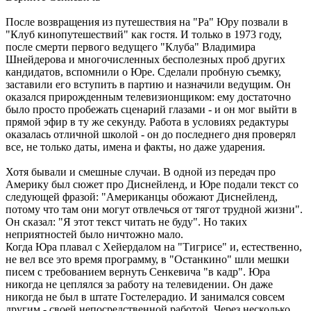
После возвращения из путешествия на "Ра" Юру позвали в
"Клуб кинопутешествий" как гостя. И только в 1973 году,
после смерти первого ведущего "Клуба" Владимира
Шнейдерова и многочисленных бесполезных проб других
кандидатов, вспомнили о Юре. Сделали пробную съемку,
заставили его вступить в партию и назначили ведущим. Он
оказался прирожденным телевизионщиком: ему достаточно
было просто пробежать сценарий глазами - и он мог выйти в
прямой эфир в ту же секунду. Работа в условиях редактуры
оказалась отличной школой - он до последнего дня проверял
все, не только даты, имена и факты, но даже ударения.
Хотя бывали и смешные случаи. В одной из передач про
Америку был сюжет про Диснейленд, и Юре подали текст со
следующей фразой: "Американцы обожают Диснейленд,
потому что там они могут отвлечься от тягот трудной жизни".
Он сказал: "Я этот текст читать не буду". Но таких
неприятностей было ничтожно мало.
Когда Юра плавал с Хейердалом на "Тигрисе" и, естественно,
не вел все это время программу, в "Останкино" шли мешки
писем с требованием вернуть Сенкевича "в кадр". Юра
никогда не цеплялся за работу на телевидении. Он даже
никогда не был в штате Гостелерадио. И занимался совсем
другим - своей непосредственной работой. Через несколько