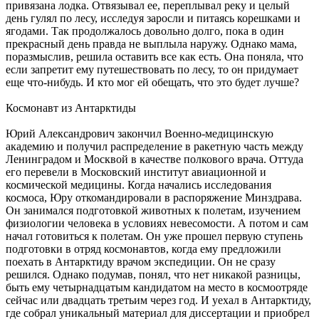
привязана лодка. Отвязывал ее, переплывал реку и целый
день гулял по лесу, исследуя заросли и питаясь корешками и
ягодами. Так продолжалось довольно долго, пока в один
прекрасный день правда не выплыла наружу. Однако мама,
поразмыслив, решила оставить все как есть. Она поняла, что
если запретит ему путешествовать по лесу, то он придумает
еще что-нибудь. И кто мог ей обещать, что это будет лучше?
Космонавт из Антарктиды
Юрий Александрович закончил Военно-медицинскую
академию и получил распределение в ракетную часть между
Ленинградом и Москвой в качестве полкового врача. Оттуда
его перевели в Московский институт авиационной и
космической медицины. Когда начались исследования
космоса, Юру откомандировали в распоряжение Минздрава.
Он занимался подготовкой животных к полетам, изучением
физиологии человека в условиях невесомости. А потом и сам
начал готовиться к полетам. Он уже прошел первую ступень
подготовки в отряд космонавтов, когда ему предложили
поехать в Антарктиду врачом экспедиции. Он не сразу
решился. Однако подумав, понял, что нет никакой разницы,
быть ему четырнадцатым кандидатом на место в космоотряде
сейчас или двадцать третьим через год. И уехал в Антарктиду,
где собрал уникальный материал для диссертации и приобрел