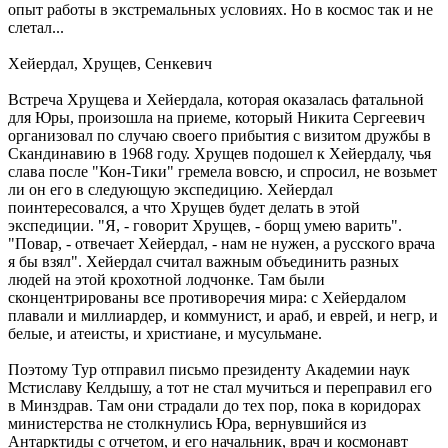
опыт работы в экстремальных условиях. Но в космос так и не
слетал...
Хейердал, Хрущев, Сенкевич
Встреча Хрущева и Хейердала, которая оказалась фатальной
для Юры, произошла на приеме, который Никита Сергеевич
организовал по случаю своего прибытия с визитом дружбы в
Скандинавию в 1968 году. Хрущев подошел к Хейердалу, чья
слава после "Кон-Тики" гремела вовсю, и спросил, не возьмет
ли он его в следующую экспедицию. Хейердал
поинтересовался, а что Хрущев будет делать в этой
экспедиции. "Я, - говорит Хрущев, - борщ умею варить".
"Повар, - отвечает Хейердал, - нам не нужен, а русского врача
я бы взял". Хейердал считал важным объединить разных
людей на этой крохотной лодчонке. Там были
сконцентрированы все противоречия мира: с Хейердалом
плавали и миллиардер, и коммунист, и араб, и еврей, и негр, и
белые, и атеисты, и христиане, и мусульмане.
Поэтому Тур отправил письмо президенту Академии наук
Мстиславу Келдышу, а тот не стал мучиться и переправил его
в Минздрав. Там они страдали до тех пор, пока в коридорах
министерства не столкнулись Юра, вернувшийся из
Антарктиды с отчетом, и его начальник, врач и космонавт