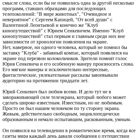
смысле слова, если бы не появились одна за другой несколько
программ, ставших образцами для последующих
телепоколений: "В мире животных", "Очевидное и
невероятное" с Сергеем Капицей, "От всей души" с
Валентиной Леонтьевой и конечно же "Клуб
кинопутешествий" с Юрием Сенкевичем. Именно "Клуб
кинопутешествий" стал первым и главным среди них вне
зависимости от хронологии появления на экране.
Нет, наверное, ни одного человека, который не помнил бы
заставку "Клуба" - забавный компас, который появлялся на
экране под перезвон колокольчиков. Зрители помнят голос
Юрия Сенкевича и его особенную манеру произносить слова.
Его мягкие манеры и исключительно интересные,
фантастические, увлекательные рассказы завоевывали
аудиторию на протяжении тридцати лет.
Юрий Сенкевич был любим всеми. И дело тут не в
завораживающей силе телеэкрана, который любого может
сделать широко известным. Известным, но не любимым.
Просто он был нашим человеком по ту сторону экрана.
Живым, действительно свободным, энциклопедически
образованным и немало испытавшим, раскованным, умным.
Он появился на телевидении в романтическое время, когда все
газеты мира каждый день давали сообщения о путешествии