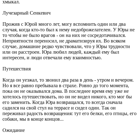
хмыкал.
Лучезарный Сенкевич
Прожив с Юрой много лет, могу вспомнить один или два
случая, когда кто-то был к нему недоброжелателен. У Юры не
то чтобы не было врагов - он на них не сосредотачивался.
Неприятности переносил, не драматизируя их. Во всяком
случае, домашние редко чувствовали, что у Юры трудности
или он расстроен. Юра любил людей, каждый ему был
интересен, и люди отвечали ему взаимностью.
Путешествия
Когда он уезжал, то звонил два раза в день - утром и вечером.
Но я все равно пребывала в страхе. Ровно до того момента,
пока он не оказывался дома. В последнее время ему уже не
хотелось путешествовать, но он не видел никого, кто мог бы
его заменить. Когда Юра возвращался, то всегда сначала
садился на свой стул на террасе и сидел один. Так он
переживал радость возвращения: тут его белки, его птицы, его
собаки, мы в конце концов...
Ожидание