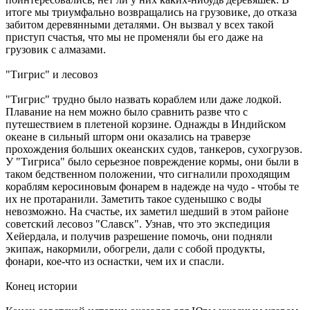
итоге мы триумфально возвращались на грузовике, до отказа
забитом деревянными деталями. Он вызвал у всех такой
приступ счастья, что мы не променяли бы его даже на
грузовик с алмазами.
"Тигрис" и лесовоз
"Тигрис" трудно было назвать кораблем или даже лодкой.
Плавание на нем можно было сравнить разве что с
путешествием в плетеной корзине. Однажды в Индийском
океане в сильный шторм они оказались на траверзе
прохождения больших океанских судов, танкеров, сухогрузов.
У "Тигриса" было серьезное повреждение кормы, они были в
таком бедственном положении, что сигналили проходящим
кораблям керосиновым фонарем в надежде на чудо - чтобы те
их не протаранили. Заметить такое суденышко с воды
невозможно. На счастье, их заметил шедший в этом районе
советский лесовоз "Славск". Узнав, что это экспедиция
Хейердала, и получив разрешение помочь, они подняли
экипаж, накормили, обогрели, дали с собой продукты,
фонари, кое-что из оснастки, чем их и спасли.
Конец истории