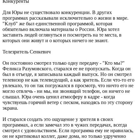
Конкуренты
Для Юры не существовало конкуренции. В других
программах рассказывали исключительно о жизни в мире.
"Клуб" же был единственной программой, которая
обязательно включала материалы о России. Юра хотел
заставить людей оглянуться и посмотреть на те места, в
которых они живут и о которых ничего не знают.
Телезритель Сенкевич
Он постоянно смотрел только одну передачу - "Кто мы?"
Феликса Разумовского, старался ее не пропускать. Когда он
был в отъезде, я записывала каждый выпуск. Но он смотрел
телевизор не как телеведущий, а как зритель. Если что-то его
увлекало, то он так погружался в просмотр, что ничто его не
могло отвлечь - ни мы, ни звонящий телефон, он ничего не
слышал. Юра очень ценил атмосферу в кадре - когда
чувствуешь горячий ветер с песком, находясь по эту сторону
экрана.
И старался создать это ощущение у зрителя в своих
программах, а если замечал это в чужих передачах, всегда
смотрел с удовольствием. Если программа ему не нравилась,
он не критиковал коллег, даже дома, но только удрученно