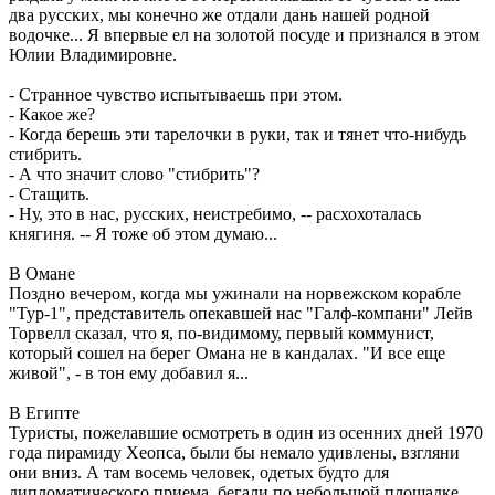
два русских, мы конечно же отдали дань нашей родной
водочке... Я впервые ел на золотой посуде и признался в этом
Юлии Владимировне.
- Странное чувство испытываешь при этом.
- Какое же?
- Когда берешь эти тарелочки в руки, так и тянет что-нибудь
стибрить.
- А что значит слово "стибрить"?
- Стащить.
- Ну, это в нас, русских, неистребимо, -- расхохоталась
княгиня. -- Я тоже об этом думаю...
В Омане
Поздно вечером, когда мы ужинали на норвежском корабле
"Тур-1", представитель опекавшей нас "Галф-компани" Лейв
Торвелл сказал, что я, по-видимому, первый коммунист,
который сошел на берег Омана не в кандалах. "И все еще
живой", - в тон ему добавил я...
В Египте
Туристы, пожелавшие осмотреть в один из осенних дней 1970
года пирамиду Хеопса, были бы немало удивлены, взгляни
они вниз. А там восемь человек, одетых будто для
дипломатического приема, бегали по небольшой площадке.