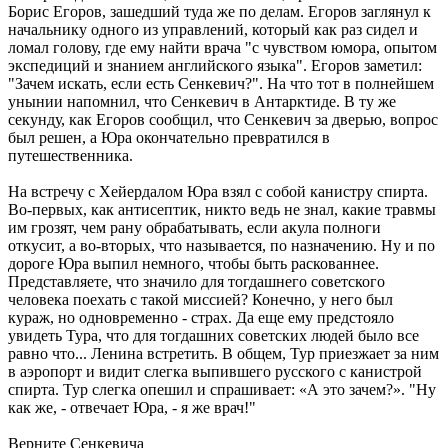
Борис Егоров, зашедший туда же по делам. Егоров заглянул к
начальнику одного из управлений, который как раз сидел и
ломал голову, где ему найти врача "с чувством юмора, опытом
экспедиций и знанием английского языка". Егоров заметил:
"Зачем искать, если есть Сенкевич?". На что тот в полнейшем
унынии напомнил, что Сенкевич в Антарктиде. В ту же
секунду, как Егоров сообщил, что Сенкевич за дверью, вопрос
был решен, а Юра окончательно превратился в
путешественника.
На встречу с Хейердалом Юра взял с собой канистру спирта.
Во-первых, как антисептик, никто ведь не знал, какие травмы
им грозят, чем рану обрабатывать, если акула полноги
откусит, а во-вторых, что называется, по назначению. Ну и по
дороге Юра выпил немного, чтобы быть раскованнее.
Представляете, что значило для тогдашнего советского
человека поехать с такой миссией? Конечно, у него был
кураж, но одновременно - страх. Да еще ему предстояло
увидеть Тура, что для тогдашних советских людей было все
равно что... Ленина встретить. В общем, Тур приезжает за ним
в аэропорт и видит слегка выпившего русского с канистрой
спирта. Тур слегка опешил и спрашивает: «А это зачем?». "Ну
как же, - отвечает Юра, - я же врач!"
Верните Сенкевича