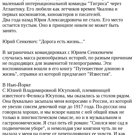
маленькой интернациональной команды "Тигриса" через
Атлантику. Его любили как летчиков времен Чкалова и
первых космонавтов, киноактеров и писателей.
Два года назад Юрия Александровича не стало. Его место
остается пустым. Оно в принципе никем не может быть
занято.
Юрий Сенкевич: "Дорога есть жизнь..."
В заграничных командировках с Юрием Сенкевичем
случалась масса разнообразных историй, по разным причинам
не подходящих для знаменитой телепрограммы. Эти
воспоминания вошли в его книгу "Путешествие длиною в
жизнь", отрывки из которой предлагают "Известия".
В Нью-Йорке
С Юлией Владимировной Юсуповой, племянницей
известного Феликса Юсупова, мы оказались за столом рядом.
Она буквально засыпала меня вопросами о России, из которой
ее увезли совсем девочкой еще до 1917 года. По-русски она
говорила хорошо, и мы вскоре нашли с ней общий язык не
только в лингвистическом смысле, но и в музыкальном и
гастрономическом. Я стал петь ей романс "Снился мне сад в
подвенечном уборе", и немолодая уже княгиня чуть ли не
рыдала у меня на плече от переполнявших ее чувств. И как