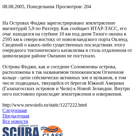
08.08.2005, Понедельник
Просмотров: 204
На Островах Фиджи зарегистрировано землетрясение
магнитудой 5,9 по Рихтеру. Как сообщает ИТАР-ТАСС, его
очаг находился на глубине 10 км под дном Тихого океана в
2595 км к северо-востоку от новозеландского порта Окленд.
Сведений о каких-либо существенных последствиях этого
очередного тектонического катаклизма в столь отдаленном от
цивилизации районе Океании не поступало.
Острова Фиджи, как и соседние Соломоновы острова,
расположены в так называемом тихоокеанском Огненном
кольце - цепи сейсмически активных зон и вулканов, в том
числе подводных, тянущейся от берегов Южной Америки
(Галапагосских островов и Чили) к Новой Зеландии. Внутри
него постоянно происходят землетрясения и извержения.
http://www.newsinfo.ru/static/1227222.html
Следующая
Предыдущая
Все новости